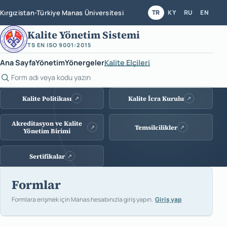
Kırgızistan-Türkiye Manas Üniversitesi
TR
KY
RU
EN
Kalite Yönetim Sistemi
TS EN ISO 9001:2015
Ana Sayfa
Yönetim
Yönergeler
Kalite Elçileri
Form ara
Kalite sistemi bağlantıları
Kalite Politikası
Kalite İcra Kurulu
↗
↗
Akreditasyon ve Kalite
Temsilcilikler
↗
↗
Yönetim Birimi
Sertifikalar
↗
Formlar
Formlara erişmek için Manas hesabınızla giriş yapın.
Giriş yap