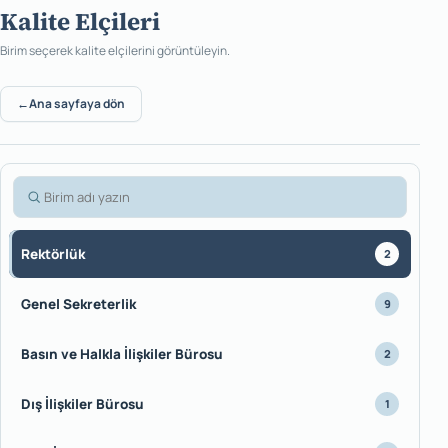
Kalite Elçileri
Birim seçerek kalite elçilerini görüntüleyin.
←
Ana sayfaya dön
Birim ara
Rektörlük
2
Genel Sekreterlik
9
Basın ve Halkla İlişkiler Bürosu
2
Dış İlişkiler Bürosu
1