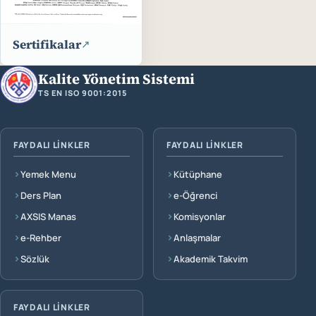
Öğrenci İşleri Daire Başkanlığı
2
Sertifikalar
Personel Daire Başkanlığı
2
↗
Kalite Yönetim Sistemi
Sağlik, Kültür ve Spor Daire Başkanlığı
9
TS EN ISO 9001:2015
Yapı İşleri Daire Başkanlığı
1
Faydalı Linkler
FAYDALI LINKLER
FAYDALI LINKLER
Türk Dünyası Stratejik Araştırmalar Merkezi
2
Yemek Menu
Kütüphane
Ölçme, Seçme ve Yerleştirme Merkezi
1
Ders Plan
e-Öğrenci
AXSIS Manas
Komisyonlar
Sürekli Eğitim Merkezi
1
e-Rehber
Anlaşmalar
Sözlük
Akademik Takvim
FAYDALI LINKLER