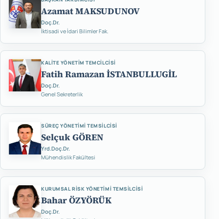
Azamat MAKSUDUNOV
Doç.Dr.
İktisadi ve İdari Bilimler Fak.
KALITE YÖNETIM TEMCILCISI
Fatih Ramazan İSTANBULLUGİL
Doç.Dr.
Genel Sekreterlik
SÜREÇ YÖNETIMI TEMSILCISI
Selçuk GÖREN
Yrd.Doç.Dr.
Mühendislik Fakültesi
KURUMSAL RISK YÖNETIMI TEMSILCISI
Bahar ÖZYÖRÜK
Doç.Dr.