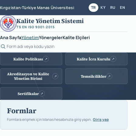
Kırgızistan-Türkiye Manas Üniversitesi
TR
KY
RU
EN
Kalite Yönetim Sistemi
TS EN ISO 9001:2015
Ana Sayfa
Yönetim
Yönergeler
Kalite Elçileri
Form ara
Kalite sistemi bağlantıları
Kalite Politikası
Kalite İcra Kurulu
↗
↗
Akreditasyon ve Kalite
Temsilcilikler
↗
↗
Yönetim Birimi
Sertifikalar
↗
Formlar
Formlara erişmek için Manas hesabınızla giriş yapın.
Giriş yap