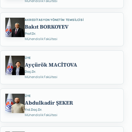
Mühendislik Fakültesi
AKREDITASYON YÖNETIM TEMSILCISI
Bakıt BORKOYEV
Prof.Dr.
Mühendislik Fakültesi
ÜYE
Ayçürök MACİTOVA
Doç.Dr.
Mühendislik Fakültesi
ÜYE
Abdulkadir ŞEKER
Yrd.Doç.Dr.
Mühendislik Fakültesi