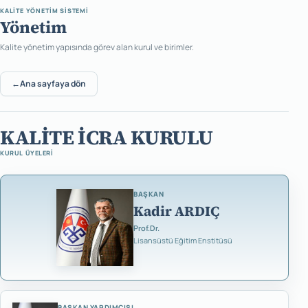
KALITE YÖNETIM SISTEMI
Yönetim
Kalite yönetim yapısında görev alan kurul ve birimler.
←
Ana sayfaya dön
KALİTE İCRA KURULU
KURUL ÜYELERI
BAŞKAN
Kadir ARDIÇ
Prof.Dr.
Lisansüstü Eğitim Enstitüsü
BAŞKAN YARDIMCISI