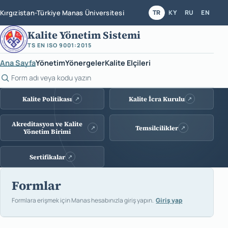
Kırgızistan-Türkiye Manas Üniversitesi
TR
KY
RU
EN
Kalite Yönetim Sistemi
TS EN ISO 9001:2015
Ana Sayfa
Yönetim
Yönergeler
Kalite Elçileri
Form ara
Kalite sistemi bağlantıları
Kalite Politikası
Kalite İcra Kurulu
↗
↗
Akreditasyon ve Kalite
Temsilcilikler
↗
↗
Yönetim Birimi
Sertifikalar
↗
Formlar
Formlara erişmek için Manas hesabınızla giriş yapın.
Giriş yap