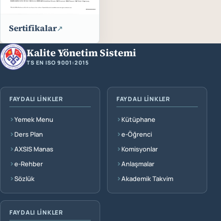
Sertifikalar
↗
Kalite Yönetim Sistemi
TS EN ISO 9001:2015
Faydalı Linkler
FAYDALI LINKLER
FAYDALI LINKLER
Yemek Menu
Kütüphane
Ders Plan
e-Öğrenci
AXSIS Manas
Komisyonlar
e-Rehber
Anlaşmalar
Sözlük
Akademik Takvim
FAYDALI LINKLER