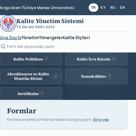
Kırgızistan-Türkiye Manas Üniversitesi
TR
KY
RU
EN
Kalite Yönetim Sistemi
TS EN ISO 9001:2015
Ana Sayfa
Yönetim
Yönergeler
Kalite Elçileri
Form ara
Kalite sistemi bağlantıları
Kalite Politikası
Kalite İcra Kurulu
↗
↗
Akreditasyon ve Kalite
Temsilcilikler
↗
↗
Yönetim Birimi
Sertifikalar
↗
Formlar
Formlara erişmek için Manas hesabınızla giriş yapın.
Giriş yap